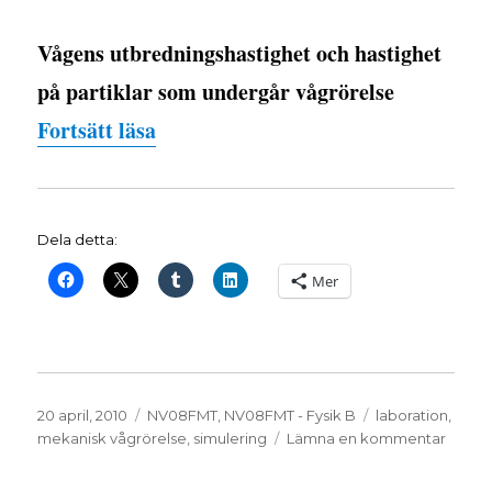
Vågens utbredningshastighet och hastighet
på partiklar som undergår vågrörelse
”Undersök vågrörelse i datorsimul
Fortsätt läsa
Dela detta:
Mer
Publicerat
Kategorier
Etiketter
20 april, 2010
NV08FMT
,
NV08FMT - Fysik B
laboration
,
den
till
mekanisk vågrörelse
,
simulering
Lämna en kommentar
Under
vågrör