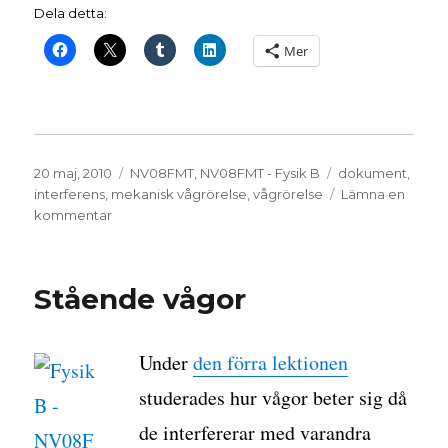
Dela detta:
Mer
Publicerat
Kategorier
Etiketter
20 maj, 2010
NV08FMT
,
NV08FMT - Fysik B
dokument
,
den
interferens
,
mekanisk vågrörelse
,
vågrörelse
Lämna en
till
kommentar
Ringar
på
vattnet
Stående vågor
Under
den förra lektionen
studerades hur vågor beter sig då
de interfererar med varandra