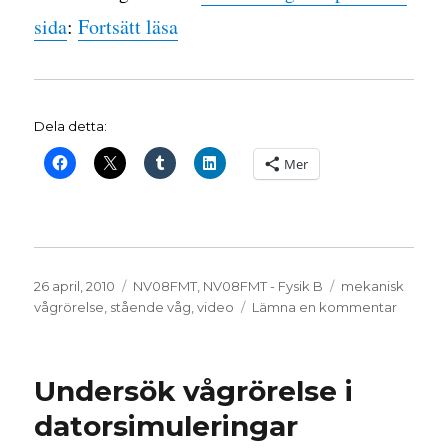
”Stående vågor”
sida
:
Fortsätt läsa
Dela detta:
Mer
Publicerat
Kategorier
Etiketter
26 april, 2010
NV08FMT
,
NV08FMT - Fysik B
mekanisk
den
till
vågrörelse
,
stående våg
,
video
Lämna en kommentar
Ståend
vågor
Undersök vågrörelse i
datorsimuleringar