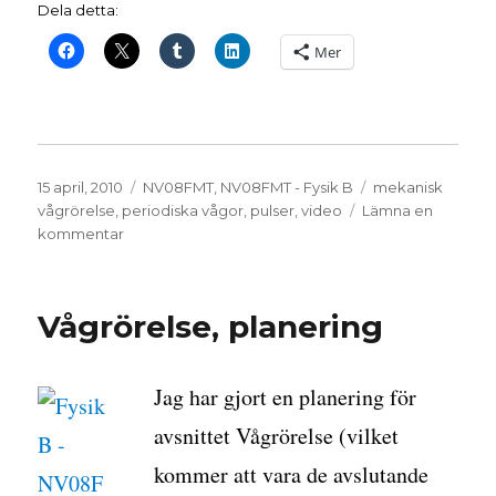
Dela detta:
Mer
Publicerat
Kategorier
Etiketter
15 april, 2010
NV08FMT
,
NV08FMT - Fysik B
mekanisk
den
vågrörelse
,
periodiska vågor
,
pulser
,
video
Lämna en
till
kommentar
Vågrörelse
–
grunder
Vågrörelse, planering
Jag har gjort en planering för
avsnittet Vågrörelse (vilket
kommer att vara de avslutande