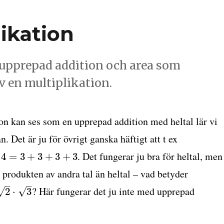
ikation
ll upprepad addition och area som
av en multiplikation.
ion kan ses som en upprepad addition med heltal lär vi
an. Det är ju för övrigt ganska häftigt att t ex
. Det fungerar ju bra för heltal, men
4
=
3
+
3
+
3
+
3
 produkten av andra tal än heltal – vad betyder
–
–
? Här fungerar det ju inte med upprepad
√
√
2
⋅
3