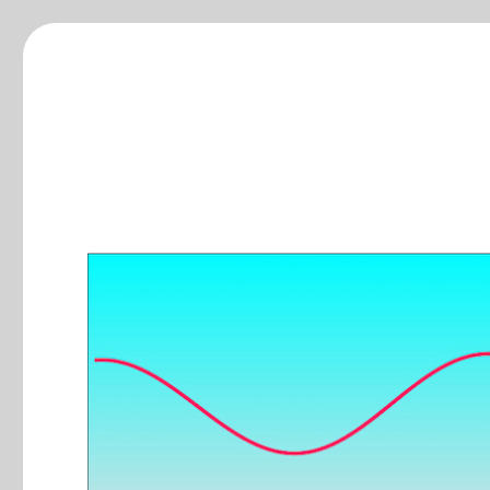
ξ-blog