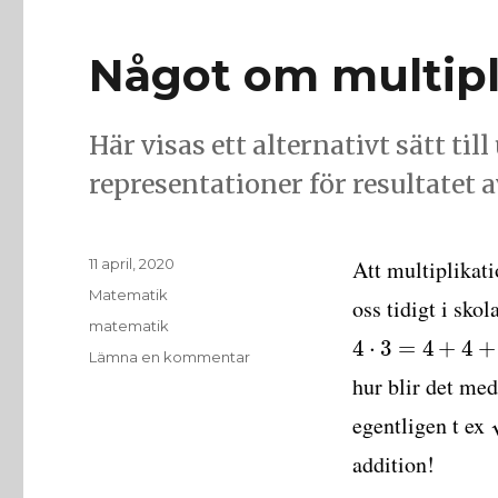
Något om multipl
Här visas ett alternativt sätt ti
representationer för resultatet 
Publicerat
11 april, 2020
Att multiplikat
den
Kategorier
Matematik
oss tidigt i skol
Etiketter
matematik
4
⋅
3
=
4
+
4
+
till
Lämna en kommentar
Något
hur blir det med
om
egentligen t ex
multiplikation
addition!