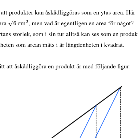
 att produkter kan åskådliggöras som en ytas area. Här
–
vara
, men vad är egentligen en area för något?
2
√
6
c
m
ytans storlek, som i sin tur alltså kan ses som en produk
nheten som arean mäts i är längdenheten i kvadrat.
sätt att åskådliggöra en produkt är med följande figur: