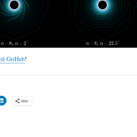
 på GitHub
!
Mer