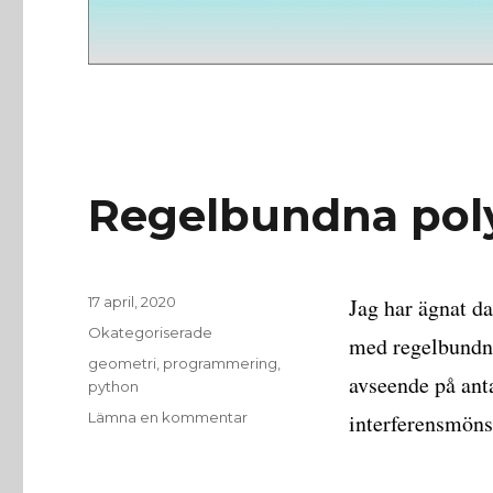
Regelbundna pol
Publicerat
17 april, 2020
Jag har ägnat d
den
Kategorier
Okategoriserade
med regelbundna
Etiketter
geometri
,
programmering
,
avseende på anta
python
till
Lämna en kommentar
interferensmöns
Regelbundna
polygoner