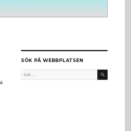
SÖK PÅ WEBBPLATSEN
SÖK
Sök
efter:
ta