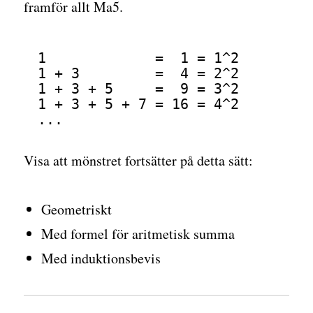
framför allt Ma5.
1             =  1 = 1^2
1 + 3         =  4 = 2^2
1 + 3 + 5     =  9 = 3^2
1 + 3 + 5 + 7 = 16 = 4^2
...
Visa att mönstret fortsätter på detta sätt:
Geometriskt
Med formel för aritmetisk summa
Med induktionsbevis