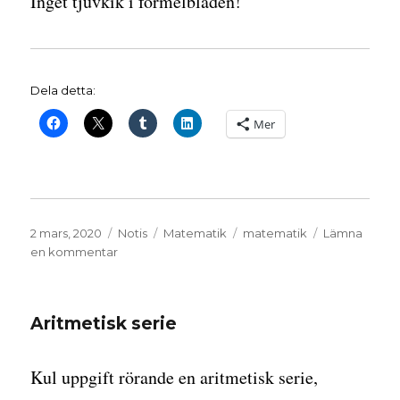
Inget tjuvkik i formelbladen!
Dela detta:
Mer
Publicerat
Format
Kategorier
Etiketter
2 mars, 2020
Notis
Matematik
matematik
Lämna
den
till
en kommentar
Dagens
uppvärmning
i
Aritmetisk serie
Ma5
Kul uppgift rörande en aritmetisk serie,