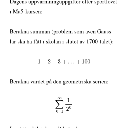
Dagens uppvärmninguppgifter efter sportlovet
i Ma5-kursen:
Beräkna summan (problem som även Gauss
lär ska ha fått i skolan i slutet av 1700-talet):
1
+
2
+
3
+
…
+
100
Beräkna värdet på den geometriska serien:
∞
1
∑
k
2
=
1
k