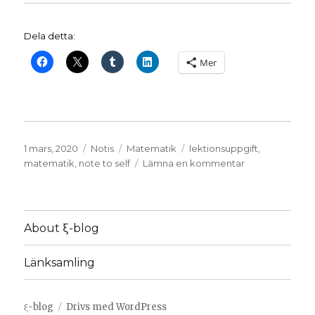
Dela detta:
Mer
Publicerat
Format
Kategorier
Etiketter
1 mars, 2020
Notis
Matematik
lektionsuppgift
,
den
till
matematik
,
note to self
Lämna en kommentar
Aritmetisk
serie
About ξ-blog
Länksamling
ξ-blog
Drivs med WordPress