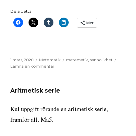
Dela detta:
Mer
Publicerat
Kategorier
Etiketter
1 mars, 2020
Matematik
matematik
,
sannolikhet
den
till
Lämna en kommentar
Sannolikheter
i
en
Aritmetisk serie
kedja
Kul uppgift rörande en aritmetisk serie,
framför allt Ma5.