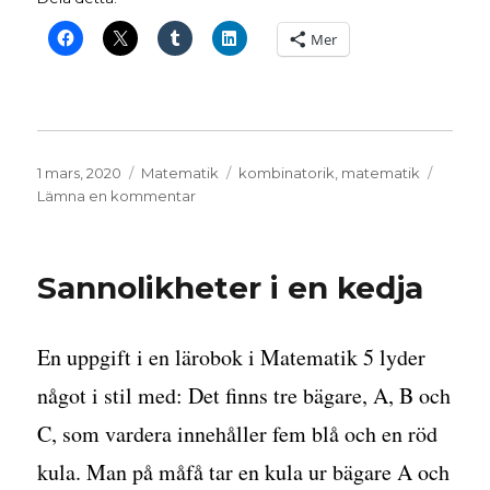
Mer
Publicerat
Kategorier
Etiketter
1 mars, 2020
Matematik
kombinatorik
,
matematik
den
till
Lämna en kommentar
Om
kombinatorik
och
Sannolikheter i en kedja
multiplikationsprincipen
En uppgift i en lärobok i Matematik 5 lyder
något i stil med: Det finns tre bägare, A, B och
C, som vardera innehåller fem blå och en röd
kula. Man på måfå tar en kula ur bägare A och