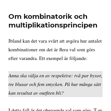
Dagens
uppvärmning
i
Om kombinatorik och
Ma5
multiplikationsprincipen
Ibland kan det vara svårt att avgöra hur antalet
kombinationer om det är flera val som görs
efter varandra. Ett exempel är följande:
Anna ska välja en av respektive: två par byxor,
tre blusar och fem smycken. På hur många sätt
kan resultat av outfiten bli?
I detta fall är det oberoende val som görs. T ex