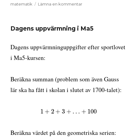
den
till
matematik
Lämna en kommentar
Intro
till
differentialekvationer
Dagens uppvärmning i Ma5
Dagens uppvärmninguppgifter efter sportlovet
i Ma5-kursen:
Beräkna summan (problem som även Gauss
lär ska ha fått i skolan i slutet av 1700-talet):
1
+
2
+
3
+
…
+
100
Beräkna värdet på den geometriska serien: