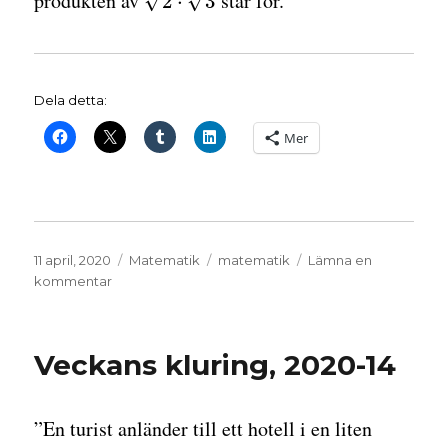
produkten av
står för.
√
√
2
⋅
3
Dela detta:
Mer
Publicerat
Kategorier
Etiketter
11 april, 2020
Matematik
matematik
Lämna en
den
till
kommentar
Något
om
multiplikation
Veckans kluring, 2020-14
”En turist anländer till ett hotell i en liten