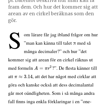
pi. Däremot beskriva hur man kan få
fram dem. Och hur det kommer sig att
arean av en cirkel beräknas som den
gör.
S
om lärare får jag ibland frågor om hur
”man kan känna till talet π med så
många decimaler?” och hur ”det
kommer sig att arean för en cirkel räknas ut
med formeln
?”. De flesta känner till
2
=
A
π
r
att
, att det har något med cirklar att
≈
3.14
π
göra och kanske också att dess decimalantal
går mot oändligheten. Som i så många andra
fall finns inga enkla förklaringar i en ”one-