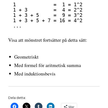
1             =  1 = 1^2
1 + 3         =  4 = 2^2
1 + 3 + 5     =  9 = 3^2
1 + 3 + 5 + 7 = 16 = 4^2
...
Visa att mönstret fortsätter på detta sätt:
Geometriskt
Med formel för aritmetisk summa
Med induktionsbevis
Dela detta:
Mer