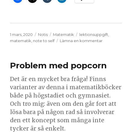
Publicerat
Format
Kategorier
Etiketter
1 mars, 2020
Notis
Matematik
lektionsuppgift
,
den
till
matematik
,
note to self
Lämna en kommentar
Aritmetisk
serie
Problem med popcorn
Det är en mycket bra fråga! Finns
varianter av denna i matematikböcker
både på högstadiet och gymnasiet.
Och tro mig: även om den går fort att
lösa bara på någon rad så involverar
den ett koncept som många inte
tycker är så enkelt.