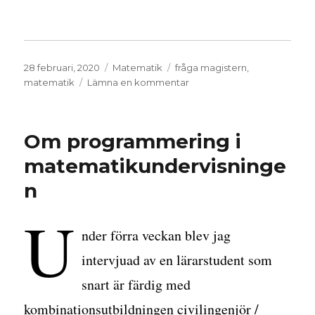
Publicerat
Kategorier
Etiketter
28 februari, 2020
Matematik
fråga magistern
,
den
till
matematik
Lämna en kommentar
Problem
med
popcorn
Om programmering i
matematikundervisninge
n
U
nder förra veckan blev jag
intervjuad av en lärarstudent som
snart är färdig med
kombinationsutbildningen civilingenjör /