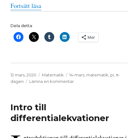
”Pippi på pi”
Fortsätt läsa
Dela detta:
Mer
Publicerat
Kategorier
Etiketter
12 mars, 2020
Matematik
14-mars
,
matematik
,
pi
,
π-
den
till
dagen
Lämna en kommentar
Pippi
på
pi
Intro till
differentialekvationer
ntroduktionen till differentialekvationer i