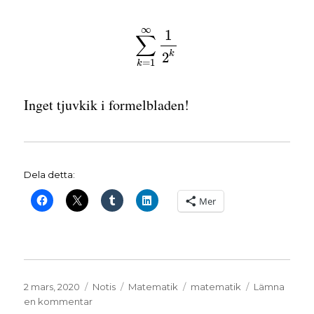
∞
1
∑
k
2
=
1
k
Inget tjuvkik i formelbladen!
Dela detta:
Mer
Publicerat
Format
Kategorier
Etiketter
2 mars, 2020
Notis
Matematik
matematik
Lämna
den
till
en kommentar