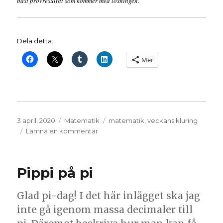
bäst provresultat som kommer med lösningen.
Dela detta:
Mer
Publicerat
Kategorier
Etiketter
3 april, 2020
Matematik
matematik
,
veckans kluring
den
till
Lämna en kommentar
Veckans
kluring,
2020-
Pippi på pi
14
Glad pi-dag! I det här inlägget ska jag
inte gå igenom massa decimaler till