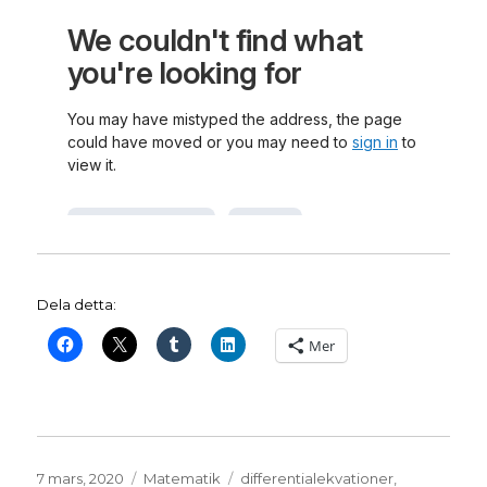
Dela detta:
Mer
Publicerat
Kategorier
Etiketter
7 mars, 2020
Matematik
differentialekvationer
,