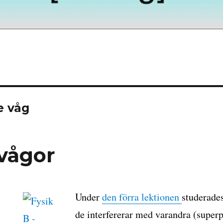
e våg
vågor
Under
den förra lektionen
studerades
de interfererar med varandra (super