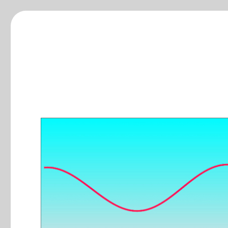
ξ-blog