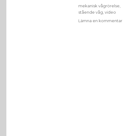
Etiketter
mekanisk vågrörelse
,
stående våg
,
video
till
Lämna en kommentar
Ståen
vågor