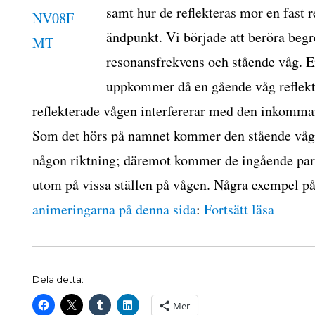
samt hur de reflekteras mor en fast r
ändpunkt. Vi började att beröra beg
resonansfrekvens och stående våg. E
de
uppkommer då en gående våg reflekt
reflekterade vågen interfererar med den inkomman
Som det hörs på namnet kommer den stående vågen
någon riktning; däremot kommer de ingående parti
utom på vissa ställen på vågen. Några exempel på
”Ståen
animeringarna på denna sida
:
Fortsätt läsa
Dela detta:
Mer