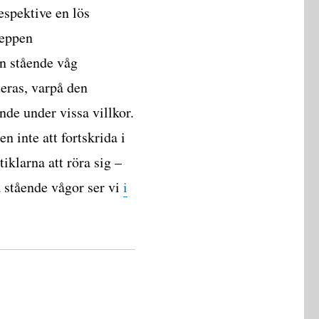
espektive en lös
reppen
n stående våg
eras, varpå den
de under vissa villkor.
 inte att fortskrida i
klarna att röra sig –
 stående vågor ser vi
i
de vågor”