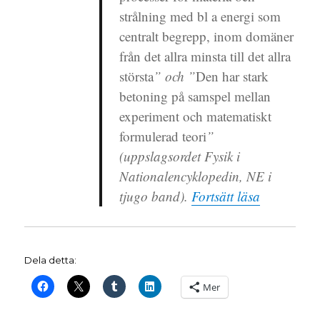
strålning med bl a energi som
centralt begrepp, inom domäner
från det allra minsta till det allra
största
” och ”
Den har stark
betoning på samspel mellan
experiment och matematiskt
formulerad teori
”
(uppslagsordet
Fysik
i
Nationalencyklopedin, NE i
”Fysiken b
tjugo band).
Fortsätt läsa
Dela detta:
Mer