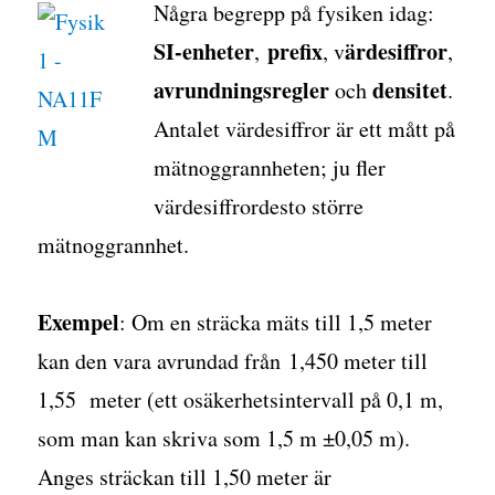
Några begrepp på fysiken idag:
SI-enheter
prefix
ärdesiffror
,
, v
,
avrundningsregler
densitet
och
.
Antalet värdesiffror är ett mått på
mätnoggrannheten; ju fler
värdesiffrordesto större
mätnoggrannhet.
Exempel
: Om en sträcka mäts till 1,5 meter
kan den vara avrundad från 1,450 meter till
1,55 meter (ett osäkerhetsintervall på 0,1 m,
som man kan skriva som 1,5 m ±0,05 m).
Anges sträckan till 1,50 meter är