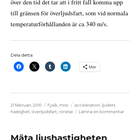
över den tid det tar att i fritt fall komma upp
till gränsen för överljudsfart, som vid normala
temperaturförhållanden är ca 340 m/s.
Dela detta:
Mer
Publicerat
Kategorier
Etiketter
21 februari, 2010
Fysik
,
misc
acceleration
,
ljudets
den
till
hastighet
,
överljudsfart
,
rörelse
Lämna en kommentar
Hopp
genom
ljudvall
Mäta ljushastigheten