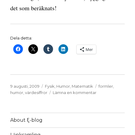
det som beräknats!
Dela detta:
Mer
Publicerat
Kategorier
Etiketter
9 augusti, 2009
Fysik
,
Humor
,
Matematik
formler
,
den
till
humor
,
värdesiffror
Lämna en kommentar
Mattelärarhumor
About ξ-blog
Länksamling