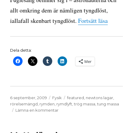
allt omkring dem är nämligen tyngdlöst,
”Svenskt r
iallafall skenbart tyngdlöst.
Fortsätt läsa
Dela detta:
Mer
Publicerat
Kategorier
Etiketter
6 september, 2009
Fysik
featured
,
newtons lagar
,
den
rörelsemängd
,
rymden
,
rymdlyft
,
trög massa
,
tung massa
till
Lämna en kommentar
Svenskt
rekord
i