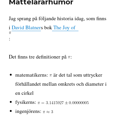
Mattelärarhumor
”rymdlyft”!
Jag sprang på följande historia idag, som finns
i
David Blatner
s bok
The Joy of
:
Det finns tre definitioner på
:
matematikerns:
är det tal som uttrycker
förhållandet mellan omkrets och diameter i
en cirkel
fysikerns:
ingenjörens: