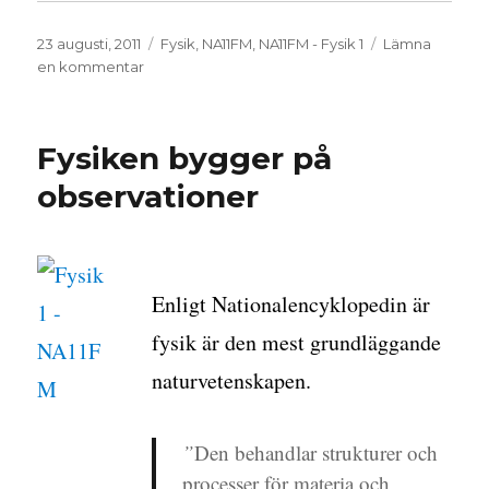
Publicerat
Kategorier
23 augusti, 2011
Fysik
,
NA11FM
,
NA11FM - Fysik 1
Lämna
den
till
en kommentar
Fysik
idag
Fysiken bygger på
observationer
Enligt Nationalencyklopedin är
fysik är den mest grundläggande
naturvetenskapen.
”
Den behandlar strukturer och
processer för materia och