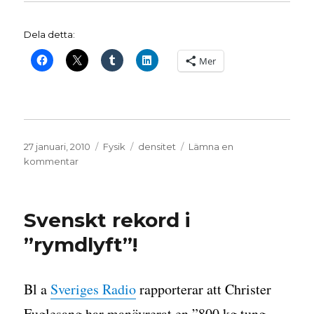
Dela detta:
Mer
Publicerat
Kategorier
Etiketter
27 januari, 2010
Fysik
densitet
Lämna en
den
till
kommentar
Densitet
på
kroppen
Svenskt rekord i
”rymdlyft”!
Bl a
Sveriges Radio
rapporterar att Christer
Fuglesang har manövrerat en ”800 kg tung