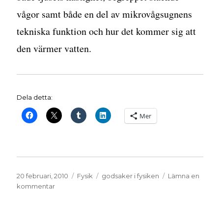
vågor samt både en del av mikrovågsugnens
tekniska funktion och hur det kommer sig att
den värmer vatten.
Dela detta:
Mer
Publicerat
Kategorier
Etiketter
20 februari, 2010
Fysik
godsaker i fysiken
Lämna en
den
till
kommentar
Mäta
ljushastigheten
med