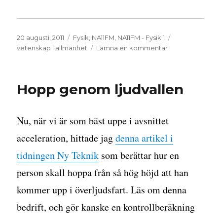
Publicerat
Kategorier
Etiketter
20 augusti, 2011
Fysik
,
NA11FM
,
NA11FM - Fysik 1
den
till
vetenskap i allmänhet
Lämna en kommentar
Fysiken
bygger
på
Hopp genom ljudvallen
observationer
Nu, när vi är som bäst uppe i avsnittet
acceleration, hittade jag
denna artikel i
tidningen Ny Teknik
som berättar hur en
person skall hoppa från så hög höjd att han
kommer upp i överljudsfart. Läs om denna
bedrift, och gör kanske en kontrollberäkning