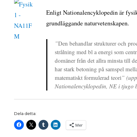
Enligt Nationalencyklopedin är fysi
grundläggande naturvetenskapen.
n
”
Den behandlar strukturer och proc
r
strålning med bl a energi som cent
ationer
domäner från det allra minsta till det
har stark betoning på samspel mel
matematiskt formulerad teori
” (up
Nationalencyklopedin, NE i tjugo
Dela detta:
Mer