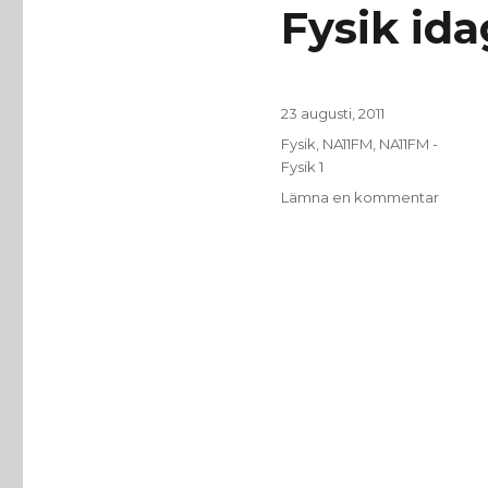
Fysik ida
Publicerat
23 augusti, 2011
den
Kategorier
Fysik
,
NA11FM
,
NA11FM -
Fysik 1
till
Lämna en kommentar
Fysik
idag