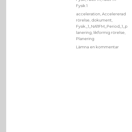
Fysik 1
Etiketter
acceleration
,
Accelererad
rörelse
,
dokument
,
Fysik_1_NA11FM_Period_1_p
lanering
,
likformig rörelse
,
Planering
till
Lämna en kommentar
Likfor
och
accele
rörelse