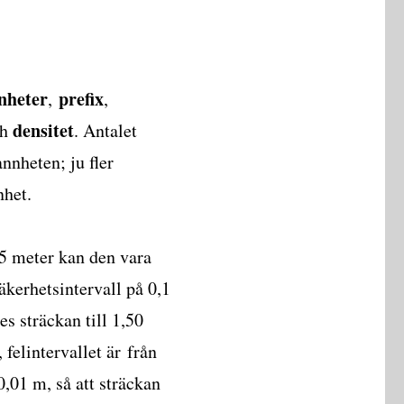
nheter
prefix
,
,
densitet
ch
. Antalet
nnheten; ju fler
nhet.
,5 meter kan den vara
äkerhetsintervall på 0,1
 sträckan till 1,50
felintervallet är från
0,01 m, så att sträckan