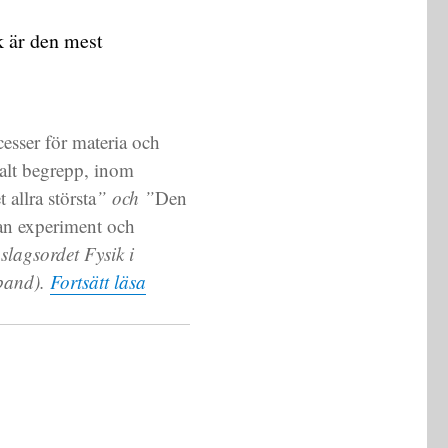
k är den mest
esser för materia och
ralt begrepp, inom
 allra största
” och ”
Den
lan experiment och
pslagsordet
Fysik
i
”Fysiken bygger på observationer”
 band).
Fortsätt läsa