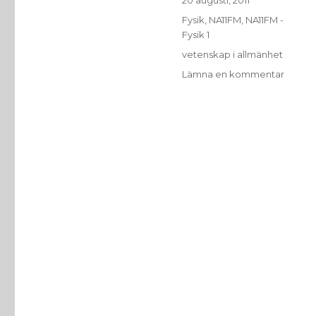
20 augusti, 2011
den
Kategorier
Fysik
,
NA11FM
,
NA11FM -
Fysik 1
Etiketter
vetenskap i allmänhet
till
Lämna en kommentar
Fysike
bygge
på
observ