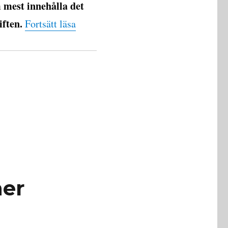
m mest innehålla det
iften.
”Fysik idag”
Fortsätt läsa
ner