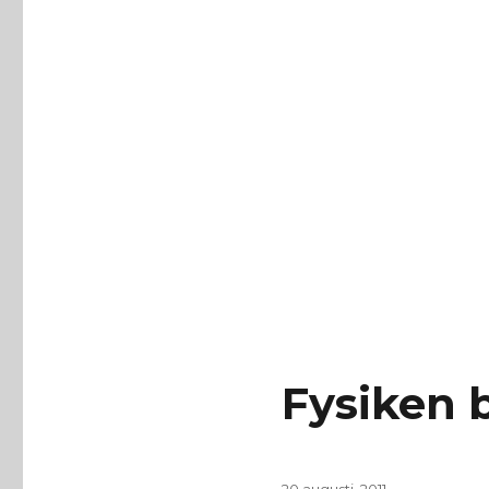
Fysiken 
Publicerat