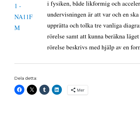
i fysiken, både likformig och accel
undervisningen är att var och en ska 
upprätta och tolka tre vanliga diag
rörelse samt att kunna beräkna läget
rörelse beskrivs med hjälp av en fo
mig
rerad
Dela detta:
Mer