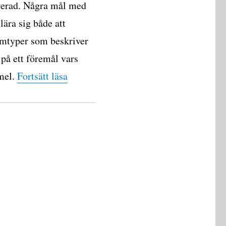
ererad. Några mål med
lära sig både att
ramtyper som beskriver
 på ett föremål vars
”Likformig och accelererad rörelse”
rmel.
Fortsätt läsa