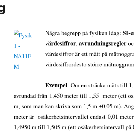
g
SI-e
Några begrepp på fysiken idag:
ärdesiffror
avrundningsregler
v
,
o
värdesiffror är ett mått på mätnoggra
värdesiffrordesto större mätnoggran
Exempel
: Om en sträcka mäts till 1
avrundad från 1,450 meter till 1,55 meter (ett os
m, som man kan skriva som 1,5 m ±0,05 m). Anges
meter är osäkerhetsintervallet endast 0,01 meter, 
1,4950 m till 1,505 m (ett osäkerhetsintervall på 