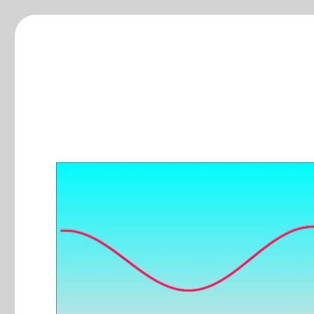
ξ-blog