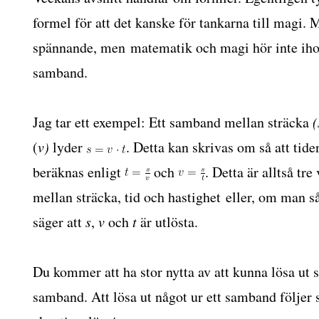
formel för att det kanske för tankarna till magi. 
spännande, men matematik och magi hör inte ihop
samband.
Jag tar ett exempel: Ett samband mellan sträcka
(
(
v)
lyder
. Detta kan skrivas om så att tide
beräknas enligt
och
. Detta är alltså tr
mellan sträcka, tid och hastighet eller, om man så 
säger att
s
,
v
och
t
är utlösta.
Du kommer att ha stor nytta av att kunna lösa ut st
samband. Att lösa ut något ur ett samband följe