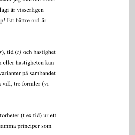
Magi är visserligen
! Ett bättre ord är
s
), tid (
t)
och hastighet
n eller hastigheten kan
e varianter på sambandet
vill, tre formler (vi
orheter (t ex tid) ur ett
r samma principer som