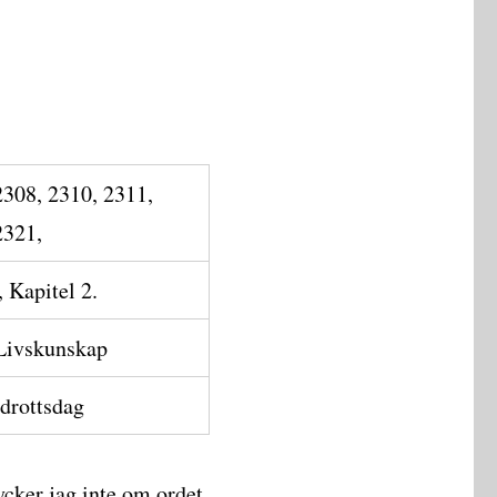
2308, 2310, 2311,
2321,
 Kapitel 2.
Livskunskap
drottsdag
ycker jag inte om ordet