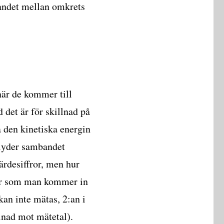
landet mellan omkrets
 när de kommer till
 det är för skillnad på
 den kinetiska energin
 lyder sambandet
ärdesiffror, men hur
här som man kommer in
kan inte mätas, 2:an i
llnad mot mätetal).