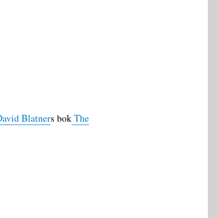
David Blatner
s bok
The