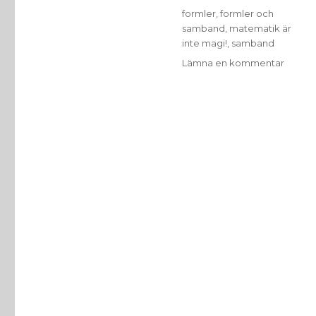
Etiketter
formler
,
formler och
samband
,
matematik är
inte magi!
,
samband
till
Lämna en kommentar
Vecka
39:
Formle