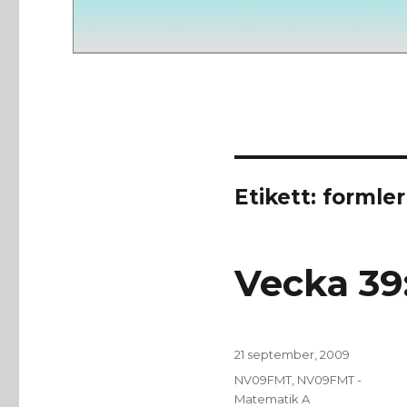
Etikett:
formler
Vecka 39
Publicerat
21 september, 2009
den
Kategorier
NV09FMT
,
NV09FMT -
Matematik A