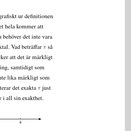
grafiskt ur definitionen
det hela kommer att
u behöver det inte vara
åktal. Vad beträffar
så
cker att det är märkligt
ling, samtidigt som
inte lika märkligt som
sterar det exakta
just
 i all sin exakthet.