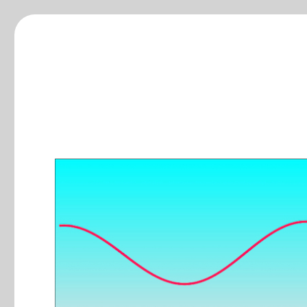
ξ-blog