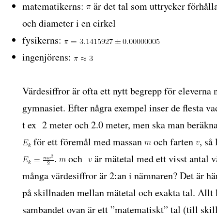
matematikerns:
är det tal som uttrycker förhål
och diameter i en cirkel
fysikerns:
ingenjörens:
Värdesiffror är ofta ett nytt begrepp för eleverna
gymnasiet. Efter några exempel inser de flesta vad
t ex 2 meter och 2.0 meter, men ska man beräkna
för ett föremål med massan
och farten
, så
.
och
är mätetal med ett visst antal v
många värdesiffror är 2:an i nämnaren? Det är 
på skillnaden mellan mätetal och exakta tal. Allt 
sambandet ovan är ett ”matematiskt” tal (till ski