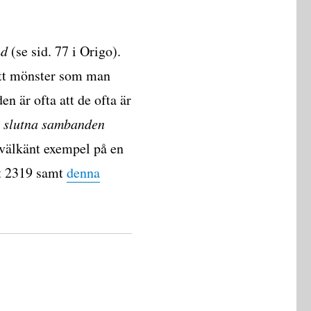
nd
(se sid. 77 i Origo).
 ett mönster som man
n är ofta att de ofta är
e
slutna sambanden
 välkänt exempel på en
ift 2319 samt
denna