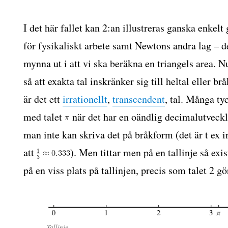
I det här fallet kan 2:an illustreras ganska enkelt 
för fysikaliskt arbete samt Newtons andra lag – 
mynna ut i att vi ska beräkna en triangels area. N
så att exakta tal inskränker sig till heltal eller br
är det ett
irrationellt
,
transcendent
, tal. Många ty
med talet
när det har en oändlig decimalutveck
man inte kan skriva det på bråkform (det är t ex 
att
). Men tittar men på en tallinje så exi
på en viss plats på tallinjen, precis som talet 2 gör
Tallinje