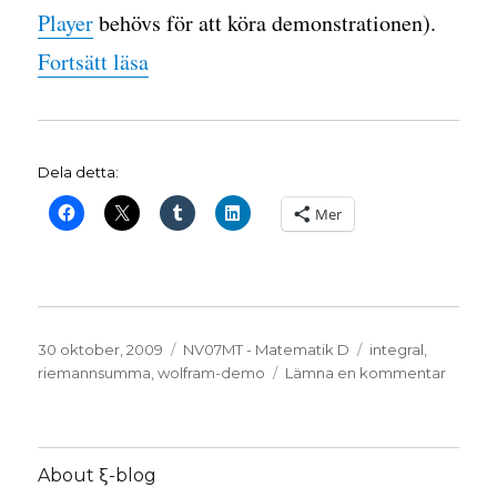
Player
behövs för att köra demonstrationen).
”Lektioner v. 43 och 45: Integraler”
Fortsätt läsa
Dela detta:
Mer
Publicerat
Kategorier
Etiketter
30 oktober, 2009
NV07MT - Matematik D
integral
,
den
till
riemannsumma
,
wolfram-demo
Lämna en kommentar
Lektio
v.
43
och
About ξ-blog
45: