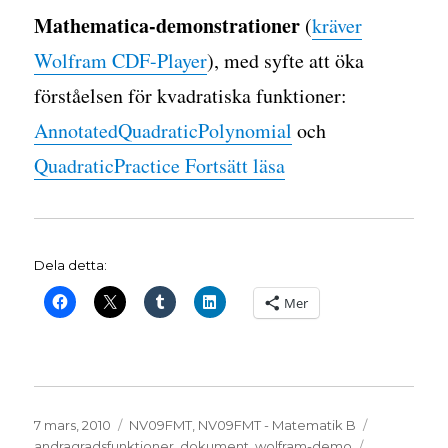
Mathematica-demonstrationer
(
kräver
Wolfram CDF-Player
), med syfte att öka
förståelsen för kvadratiska funktioner:
AnnotatedQuadraticPolynomial
och
”Algebra, andragrad
QuadraticPractice
Fortsätt läsa
Dela detta:
Mer
Publicerat
Kategorier
Etiketter
7 mars, 2010
NV09FMT
,
NV09FMT - Matematik B
den
andragradsfunktioner
,
dokument
,
wolfram-demo