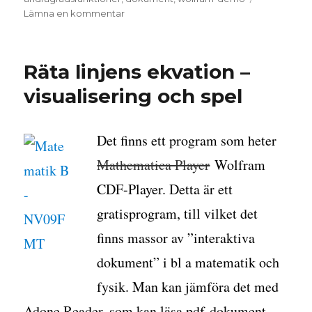
till
Lämna en kommentar
Algebra,
andragradsfunktioner
och
Räta linjens ekvation –
andragradsekvationer
visualisering och spel
Det finns ett program som heter
Mathematica Player
Wolfram
CDF-Player. Detta är ett
gratisprogram, till vilket det
finns massor av ”interaktiva
dokument” i bl a matematik och
fysik. Man kan jämföra det med
Adone Reader, som kan läsa pdf-dokument