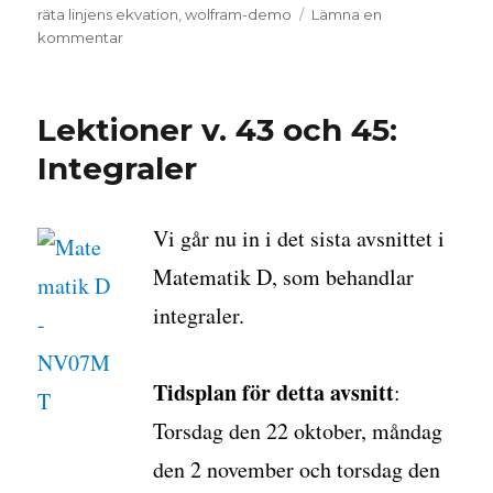
den
räta linjens ekvation
,
wolfram-demo
Lämna en
till
kommentar
Räta
linjens
ekvation
Lektioner v. 43 och 45:
–
visualisering
Integraler
och
spel
Vi går nu in i det sista avsnittet i
Matematik D, som behandlar
integraler.
Tidsplan för detta avsnitt
:
Torsdag den 22 oktober, måndag
den 2 november och torsdag den