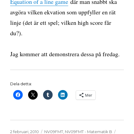
Equation of a line game
där man snabbt ska
avgöra vilken ekvation som uppfyller en rät
linje (det är ett spel; vilken high score får
du?).
Jag kommer att demonstrera dessa på fredag.
Dela detta:
Mer
Publicerat
Kategorier
Etikette
2 februari, 2010
NV09FMT
,
NV09FMT - Matematik B