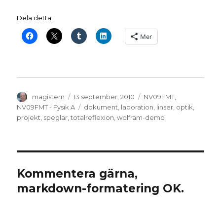
Dela detta:
Mer
Författare
Publicerat
Kategorier
magistern
13 september, 2010
NV09FMT
,
den
Etiketter
NV09FMT - Fysik A
dokument
,
laboration
,
linser
,
optik
,
projekt
,
speglar
,
totalreflexion
,
wolfram-demo
Kommentera gärna,
markdown-formatering OK.