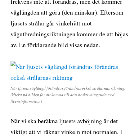
frekvens inte att förändras, men det kommer
våglängden att göra (den minskar). Eftersom
ljusets strålar går vinkelrätt mot
vågutbredningsriktningen kommer de att böjas
av. En förklarande bild visas nedan.
När ljusets våglängd förändras förändras också strålarnas riktning.
(klicka på bilden för att komma till dess beskrivningssida med
licensinformation)
När vi ska beräkna ljusets avböjning är det
viktigt att vi räknar vinkeln mot normalen. I