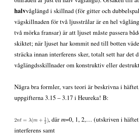
halv
våglängd i skillnad (för gitter och dubbelspal
vägskillnaden för två ljusstrålar är en hel vågläng
två mörka fransar) är att ljuset måste passera båd
skiktet; när ljuset har kommit ned till botten väd
sträcka innan interferens sker, totalt sett har det d
våglängdsskillnader om konstruktiv eller destrukt
Några bra formler, vars teori är beskrivna i häfte
uppgifterna 3.15 – 3.17 i Heureka! B:
, där
m
=0, 1, 2,… (utskriven i häftet
interferens samt