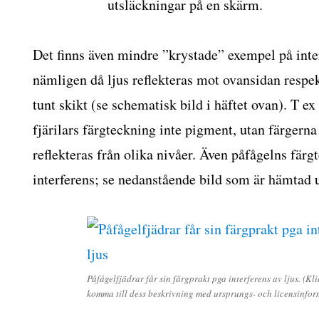
utsläckningar på en skärm.
Det finns även mindre ”krystade” exempel på inter
nämligen då ljus reflekteras mot ovansidan respek
tunt skikt (se schematisk bild i häftet ovan). T ex
fjärilars färgteckning inte pigment, utan färgerna
reflekteras från olika nivåer. Även påfågelns fä
interferens; se nedanstående bild som är hämtad 
Påfågelfjädrar får sin färgprakt pga interferens av ljus. (Kli
komma till dess beskrivning med ursprungs- och licensinfor