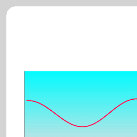
ξ-blog