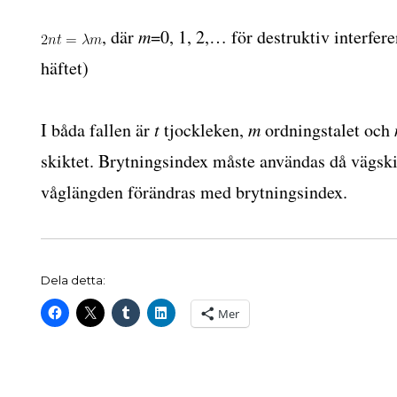
, där
m
=0, 1, 2,… för destruktiv interfere
häftet)
I båda fallen är
t
tjockleken,
m
ordningstalet och
skiktet. Brytningsindex måste användas då vägskil
våglängden förändras med brytningsindex.
Dela detta:
Mer