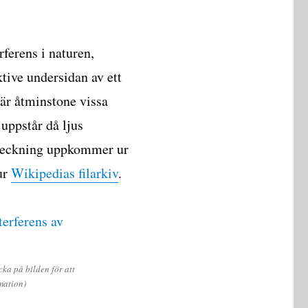
ferens i naturen,
tive undersidan av ett
 är åtminstone vissa
 uppstår då ljus
rgteckning uppkommer ur
ur
Wikipedias filarkiv
.
cka på bilden för att
mation)