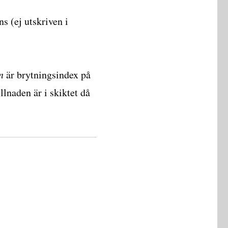
ns (ej utskriven i
n
är brytningsindex på
lnaden är i skiktet då