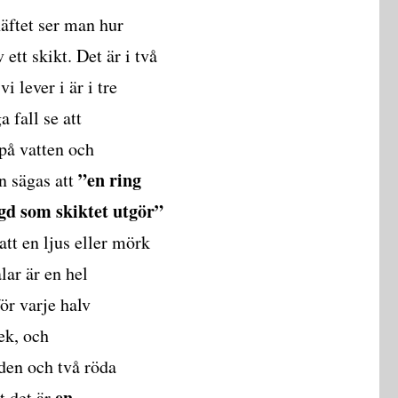
häftet ser man hur
 ett skikt. Det är i två
 lever i är i tre
 fall se att
 på vatten och
”en ring
n sägas att
ngd som skiktet utgör”
att en ljus eller mörk
lar är en hel
ör varje halv
ek, och
den och två röda
en
t det är