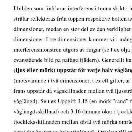
I bilden som förklarar interferens i tunna skikt i 
strålar reflekteras från toppen respektive botten av
dimensioner, medan en stor del av den verklighet vi
dimensioner. I tre dimensioner kommer vi i många
interferensmönstren utgörs av ringar (se t ex olja
ovanstående bild på påfågelfjädern). Generellt ka
(ljus eller mörk) uppstår för varje halv våglä
(motsvarande i två dimensioner, t ex ett gitter, är 
frans uppstår då vägskillnaden mellan två ljusstrå
våglängd). Se t ex Uppgift 3.15 (en mörk ”rand” f
våglängdsskillnad) och 3.16 (hinnan ökar i tjockl
tjockleksskillnaden mellan såväl två mörka områ
områden är just en halv våglängd). Orsaken till at