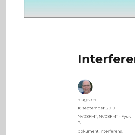
Interfere
Författare
magistern
Publicerat
16 september, 2010
den
Kategorier
NV08FMT
,
NV08FMT - Fysik
B
Etiketter
dokument
,
interferens
,