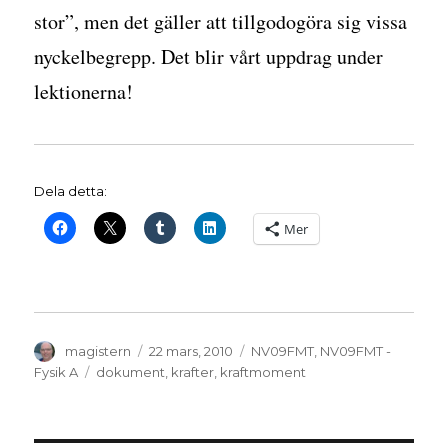
stor”, men det gäller att tillgodogöra sig vissa
nyckelbegrepp. Det blir vårt uppdrag under
lektionerna!
Dela detta:
Mer
Författare
Publicerat
Kategorier
magistern
22 mars, 2010
NV09FMT
,
NV09FMT -
den
Etiketter
Fysik A
dokument
,
krafter
,
kraftmoment