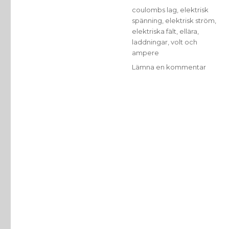
Etiketter
coulombs lag
,
elektrisk
spänning
,
elektrisk ström
,
elektriska fält
,
ellära
,
laddningar
,
volt och
ampere
till
Lämna en kommentar
Ellära
–
Laddni
och
elektri
fält