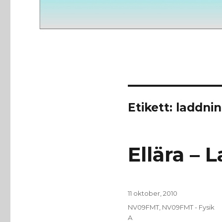
Etikett:
laddnin
Ellära – 
Publicerat
11 oktober, 2010
den
Kategorier
NV09FMT
,
NV09FMT - Fysik
A