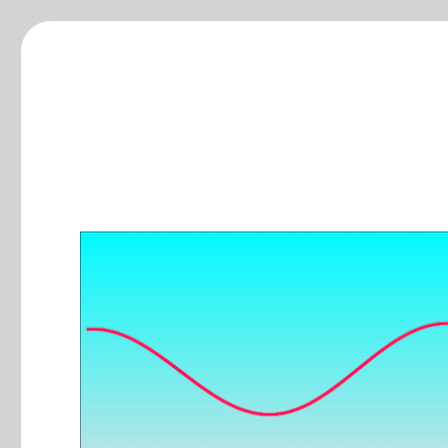
ξ-blog