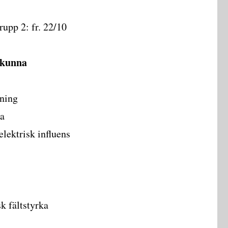
rupp 2: fr. 22/10
/ kunna
dning
ra
lektrisk influens
k fältstyrka
ält”