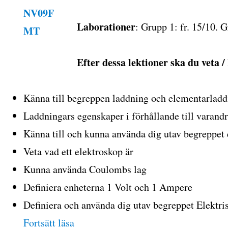
Laborationer
: Grupp 1: fr. 15/10. G
Efter dessa lektioner ska du veta 
Känna till begreppen laddning och elementarlad
ngar
Laddningars egenskaper i förhållande till varand
ska
Känna till och kunna använda dig utav begreppet e
Veta vad ett elektroskop är
Kunna använda Coulombs lag
Definiera enheterna 1 Volt och 1 Ampere
Definiera och använda dig utav begreppet Elektris
”Ellära – Laddningar och elektriska f
Fortsätt läsa