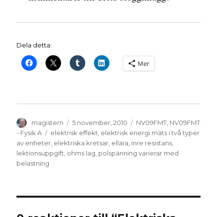
Dela detta:
Mer
Författare
Publicerat
Kategorier
magistern
5 november, 2010
NV09FMT
,
NV09FMT
den
Etiketter
- Fysik A
elektrisk effekt
,
elektrisk energi mäts i två typer
av enheter
,
elektriska kretsar
,
ellära
,
inre resistans
,
lektionsuppgift
,
ohms lag
,
polspänning varierar med
belastning