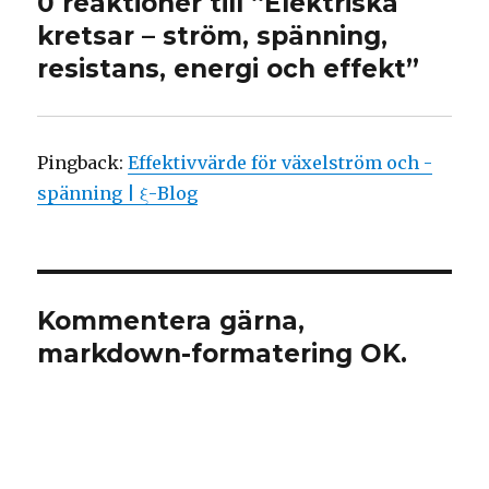
0 reaktioner till “Elektriska
kretsar – ström, spänning,
resistans, energi och effekt”
Pingback:
Effektivvärde för växelström och -
spänning | ξ-Blog
Kommentera gärna,
markdown-formatering OK.