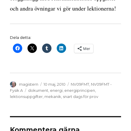
och andra övningar vi gör under lektionerna!
Dela detta:
Mer
Författare
Publicerat
Kategorier
magistern
10 maj, 2010
NV09FMT
,
NV09FMT -
den
Etiketter
Fysik A
dokument
,
energi
,
energiprincipen
,
lektionsuppgifter
,
mekanik
,
snart dags för prov
Kommentera gärna,