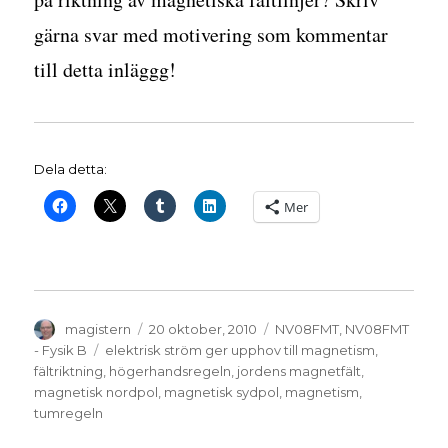
gärna svar med motivering som kommentar
till detta inläggg!
Dela detta:
Mer
Författare
Publicerat
Kategorier
magistern
20 oktober, 2010
NV08FMT
,
NV08FMT
den
Etiketter
- Fysik B
elektrisk ström ger upphov till magnetism
,
fältriktning
,
högerhandsregeln
,
jordens magnetfält
,
magnetisk nordpol
,
magnetisk sydpol
,
magnetism
,
tumregeln