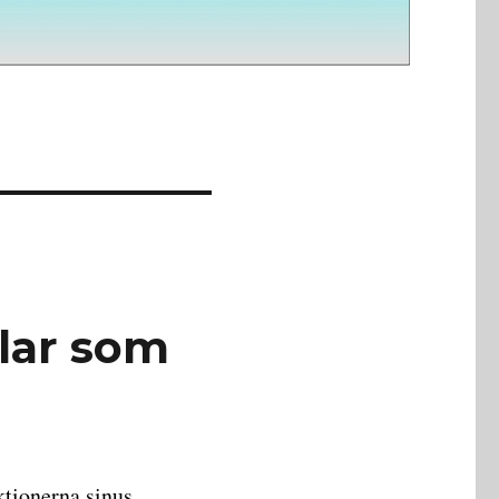
glar som
ktionerna sinus,