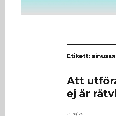
Etikett:
sinuss
Att utför
ej är rät
Publicerat
24 maj, 2011