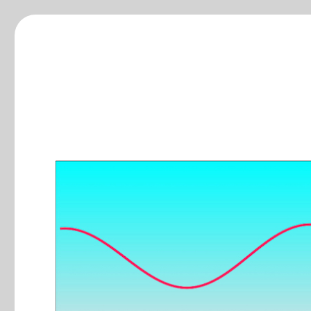
ξ-blog