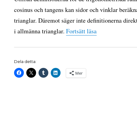
cosinus och tangens kan sidor och vinklar beräkna
trianglar. Däremot säger inte definitionerna dire
”Att utföra berä
i allmänna trianglar.
Fortsätt läsa
Dela detta:
Mer
ingar
ar
liga