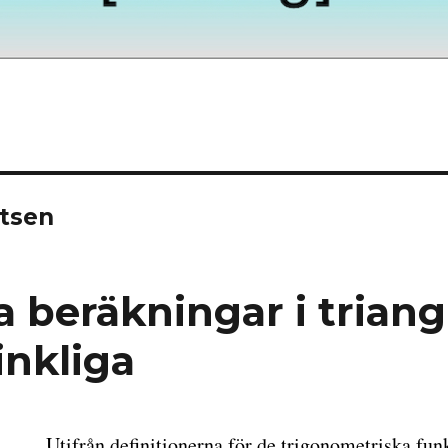
atsen
a beräkningar i trian
vinkliga
Utifrån definitionerna för de trigonometriska fun