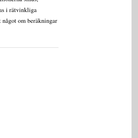
s i rätvinkliga
kt något om beräkningar
kningar i trianglar som ej är rätvinkliga”