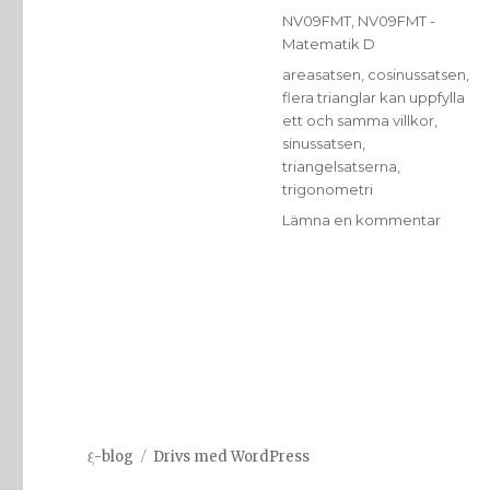
den
Kategorier
NV09FMT
,
NV09FMT -
Matematik D
Etiketter
areasatsen
,
cosinussatsen
,
flera trianglar kan uppfylla
ett och samma villkor
,
sinussatsen
,
triangelsatserna
,
trigonometri
till
Lämna en kommentar
Att
utföra
beräkn
i
triangl
som
ej
är
rätvink
ξ-blog
Drivs med WordPress