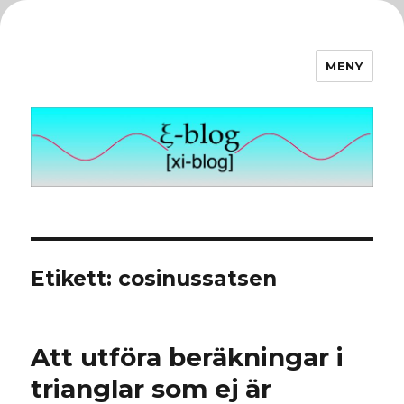
MENY
ξ-blog
Etikett:
cosinussatsen
Att utföra beräkningar i
trianglar som ej är