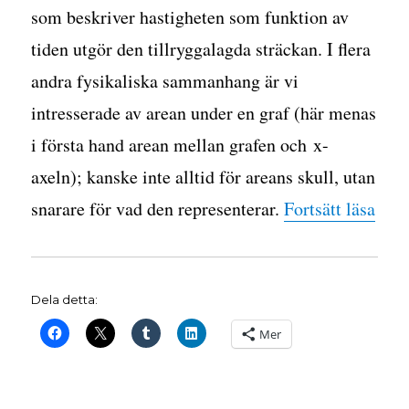
som beskriver hastigheten som funktion av
tiden utgör den tillryggalagda sträckan. I flera
andra fysikaliska sammanhang är vi
intresserade av arean under en graf (här menas
i första hand arean mellan grafen och x-
axeln); kanske inte alltid för areans skull, utan
”Int
snarare för vad den representerar.
Fortsätt läsa
Dela detta:
Mer