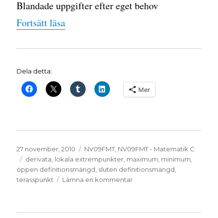
Blandade uppgifter efter eget behov
”Mer derivata”
Fortsätt läsa
Dela detta:
Mer
Publicerat
Kategorier
27 november, 2010
NV09FMT
,
NV09FMT - Matematik C
den
Etiketter
derivata
,
lokala extrempunkter
,
maximum
,
minimum
,
öppen definitionsmängd
,
sluten definitionsmängd
,
till
terasspunkt
Lämna en kommentar
Mer
derivata