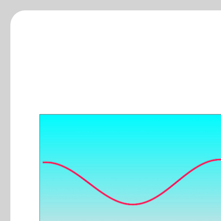
ξ-blog