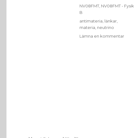
den
Kategorier
NV08FMT
,
NV08FMT - Fysik
B
Etiketter
antimateria
,
länkar
,
materia
,
neutrino
till
Lämna en kommentar
Några
länkar
om
antipar
och
neutri