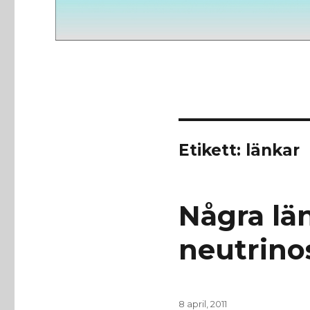
Etikett:
länkar
Några lä
neutrino
Publicerat
8 april, 2011