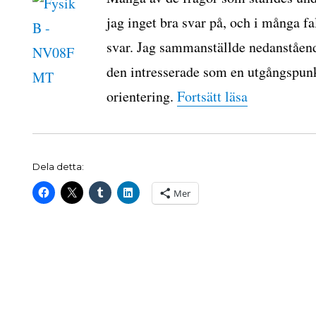
jag inget bra svar på, och i många fa
svar. Jag sammanställde nedanståend
den intresserade som en utgångspunk
”Några länk
orientering.
Fortsätt läsa
tiklar
Dela detta:
nos
Mer