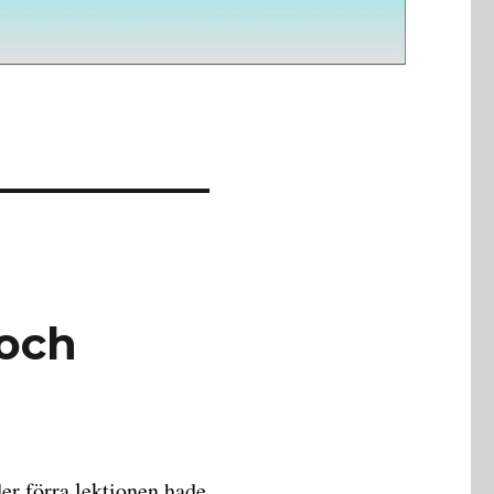
 och
er förra lektionen hade