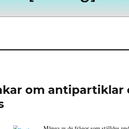
nkar om antipartiklar
s
Många av de frågor som ställdes und