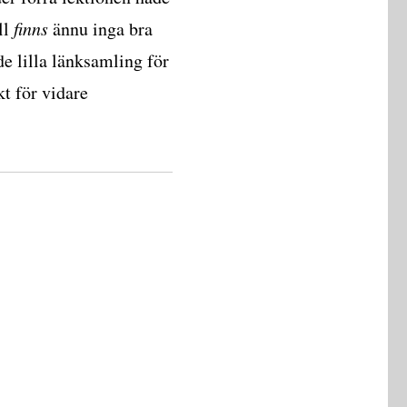
ll
finns
ännu inga bra
e lilla länksamling för
t för vidare
ar om antipartiklar och neutrinos”