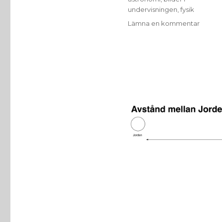
undervisningen
,
fysik
till
Lämna en kommentar
Några
avstån
i
solsys