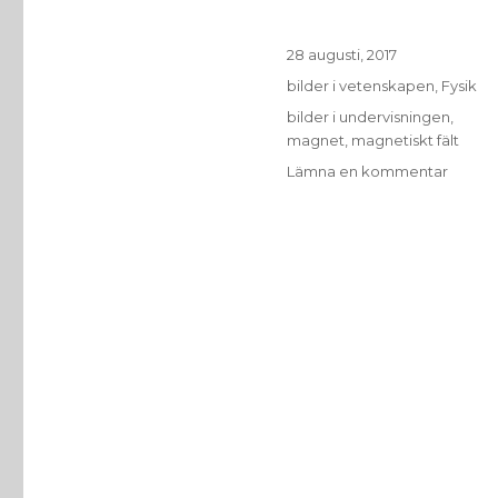
Publicerat
28 augusti, 2017
den
Kategorier
bilder i vetenskapen
,
Fysik
Etiketter
bilder i undervisningen
,
magnet
,
magnetiskt fält
till
Lämna en kommentar
Bilder
i
underv
från
Wikipe