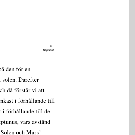
på den för en
i solen. Därefter
h då förstår vi att
nkast i förhållande till
 i förhållande till de
eptunus, vars avstånd
n Solen och Mars!