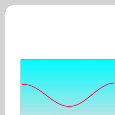
ξ-blog