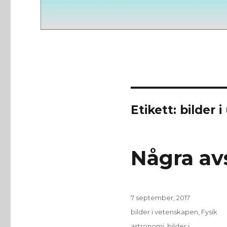
Etikett:
bilder 
Några av
Publicerat
7 september, 2017
den
Kategorier
bilder i vetenskapen
,
Fysik
Etiketter
astronomi
,
bilder i