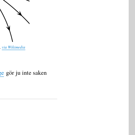
],
via Wikimedia
ge
gör ju inte saken