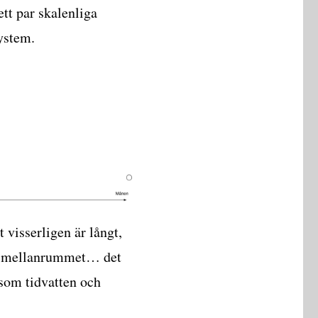
tt par skalenliga
system.
t visserligen är långt,
t i mellanrummet… det
som tidvatten och