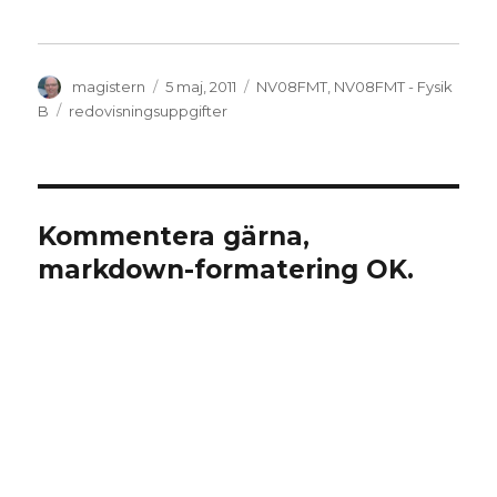
Författare
Publicerat
Kategorier
magistern
5 maj, 2011
NV08FMT
,
NV08FMT - Fysik
den
Etiketter
B
redovisningsuppgifter
Kommentera gärna,
markdown-formatering OK.