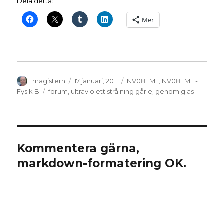
Dela detta:
Mer
Författare
Publicerat
Kategorier
magistern
17 januari, 2011
NV08FMT
,
NV08FMT -
den
Etiketter
Fysik B
forum
,
ultraviolett strålning går ej genom glas
Kommentera gärna,
markdown-formatering OK.