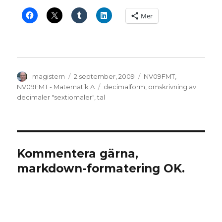
Mer
Författare
Publicerat
Kategorier
magistern
2 september, 2009
NV09FMT
,
den
Etiketter
NV09FMT - Matematik A
decimalform
,
omskrivning av
decimaler "sextiomaler"
,
tal
Kommentera gärna,
markdown-formatering OK.