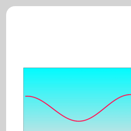
ξ-blog