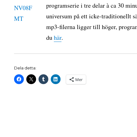
programserie i tre delar à ca 30 mi
universum på ett icke-traditionellt sä
änkar
mp3-filerna ligger till höger, progr
du
här
.
Dela detta:
Mer