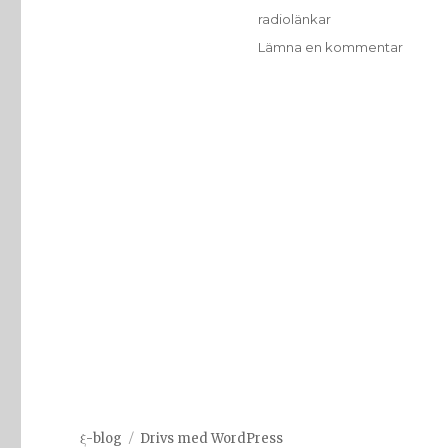
Etiketter
radiolänkar
till
Lämna en kommentar
Radiol
ξ-blog
Drivs med WordPress