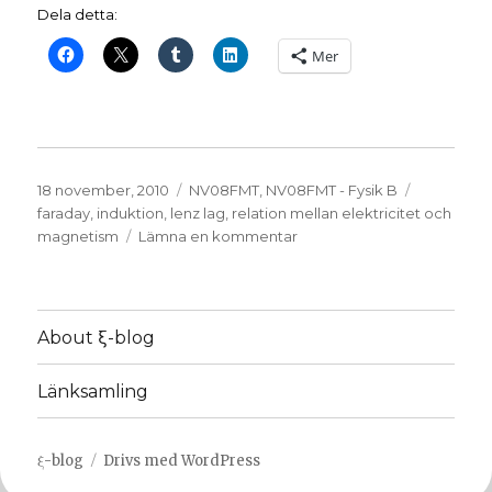
Dela detta:
Mer
Publicerat
Kategorier
Etiketter
18 november, 2010
NV08FMT
,
NV08FMT - Fysik B
den
faraday
,
induktion
,
lenz lag
,
relation mellan elektricitet och
till
magnetism
Lämna en kommentar
Intro
till
induktion
About ξ-blog
Länksamling
ξ-blog
Drivs med WordPress