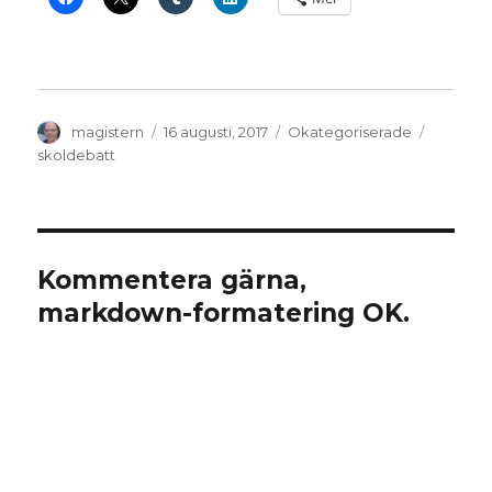
Författare
Publicerat
Kategorier
Etikette
magistern
16 augusti, 2017
Okategoriserade
den
skoldebatt
Kommentera gärna,
markdown-formatering OK.