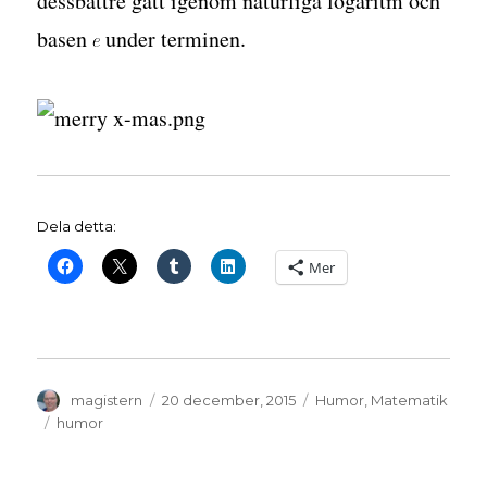
dessbättre gått igenom naturliga logaritm och
basen
under terminen.
Dela detta:
Mer
Författare
Publicerat
Kategorier
magistern
20 december, 2015
Humor
,
Matematik
den
Etiketter
humor