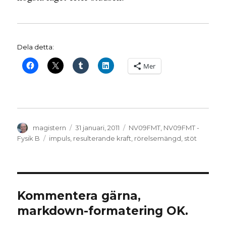
Dela detta:
Mer
Författare
Publicerat
Kategorier
magistern
31 januari, 2011
NV09FMT
,
NV09FMT -
den
Etiketter
Fysik B
impuls
,
resulterande kraft
,
rörelsemängd
,
stöt
Kommentera gärna,
markdown-formatering OK.