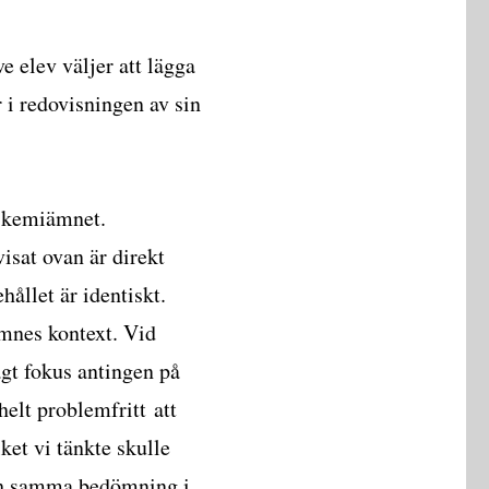
ve elev väljer att lägga
r i redovisningen av sin
h kemiämnet.
sat ovan är direkt
ållet är identiskt.
ämnes kontext. Vid
agt fokus antingen på
 helt problemfritt att
ket vi tänkte skulle
och samma bedömning i