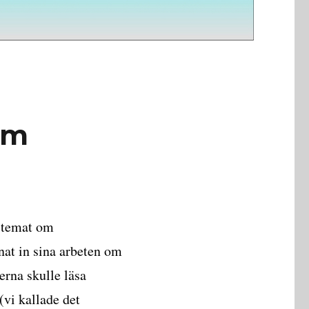
om
i temat om
nat in sina arbeten om
rna skulle läsa
vi kallade det