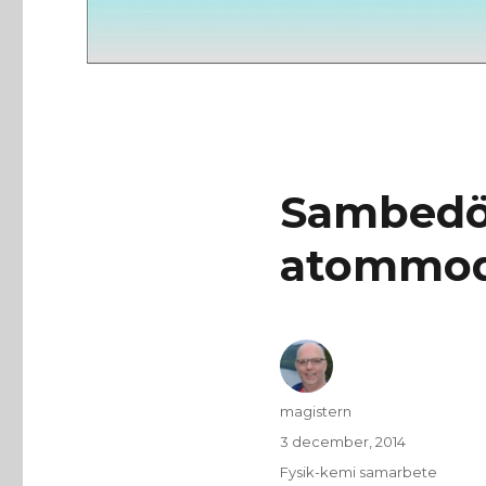
Sambedö
atommod
Författare
magistern
Publicerat
3 december, 2014
den
Kategorier
Fysik-kemi samarbete