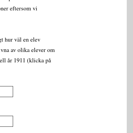
oner eftersom vi
gt hur väl en elev
rivna av olika elever om
ll år 1911 (klicka på