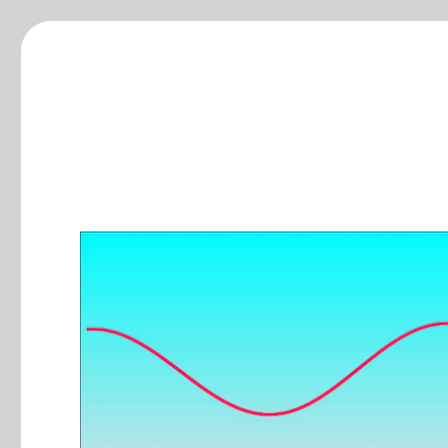
ξ-blog