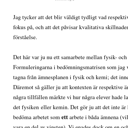
Jag tycker att det blir väldigt tydligt vad respekti
fokus på, och att det påvisar kvalitativa skillnade
förståelse.
Det här var ju nu ett samarbete mellan fysik- oc
Formuleringarna i bedömningsmatrisen som jag vi
tagna från ämnesplanen i fysik och kemi; det inneh
Däremot så gäller ju att kontexten är respektive 
några tillfällen märkte vi hur några elever hade l
det fysiken eller kemin. Det gör ju att det inte är
ett
bedöma arbetet som
arbete i båda ämnena (vil
vara en del av vinsten). Vi enades dock om en 