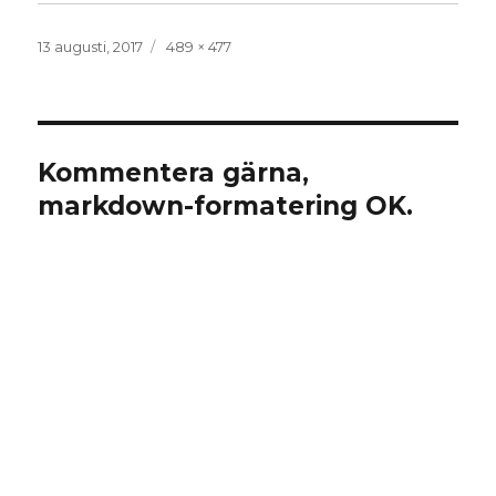
Publicerat
Full
13 augusti, 2017
489 × 477
den
storlek
Kommentera gärna,
markdown-formatering OK.