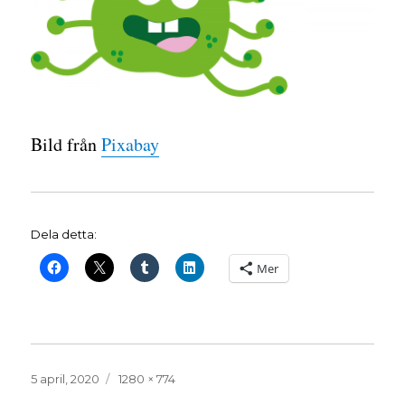
Bild från
Pixabay
Dela detta:
Mer
Publicerat
Full
5 april, 2020
1280 × 774
den
storlek