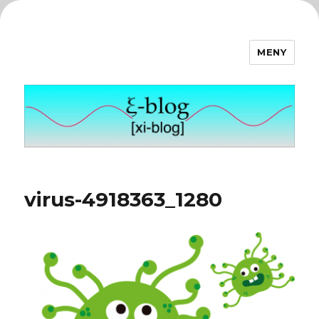
MENY
ξ-blog
virus-4918363_1280