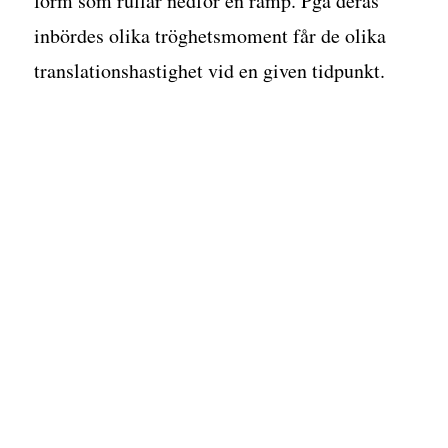
form som rullar nedför en ramp. Pga deras
inbördes olika tröghetsmoment får de olika
translationshastighet vid en given tidpunkt.