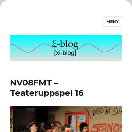
MENY
ξ-blog
NV08FMT –
Teateruppspel 16