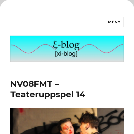
MENY
ξ-blog
NV08FMT –
Teateruppspel 14