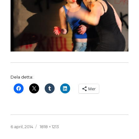
Dela detta:
Mer
Publicerat
Full
6 april, 2014
1818 × 1213
den
storlek