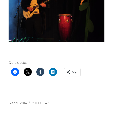
Dela detta:
Mer
Publicerat
Full
6 april, 2014
2319 × 1547
den
storlek