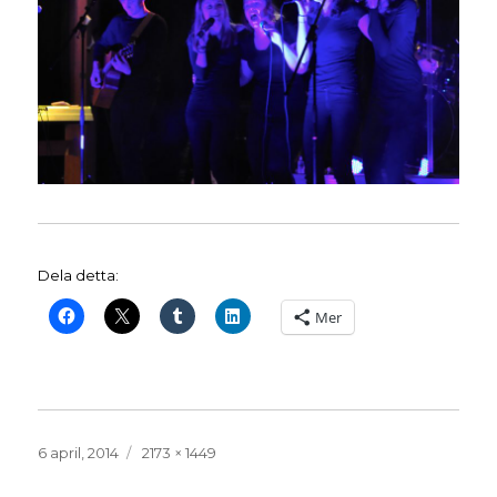
Dela detta:
Mer
Publicerat
Full
6 april, 2014
2173 × 1449
den
storlek