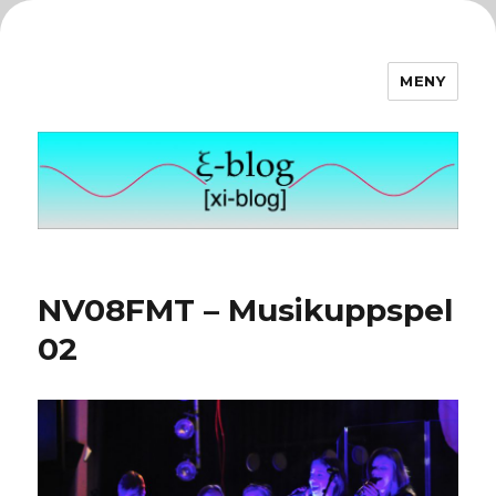
MENY
ξ-blog
NV08FMT – Musikuppspel
02