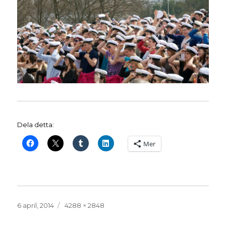
Dela detta:
Mer
Publicerat
Full
6 april, 2014
4288 × 2848
den
storlek