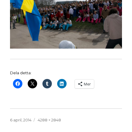
Dela detta:
Mer
Publicerat
Full
6 april, 2014
4288 × 2848
den
storlek