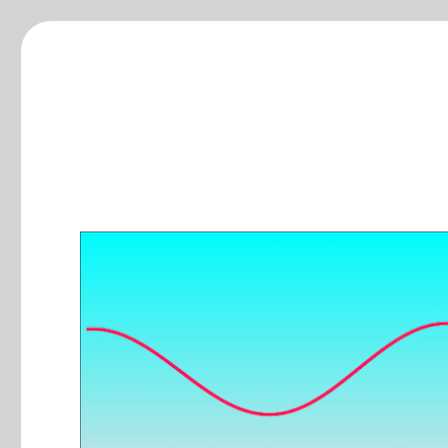
ξ-blog