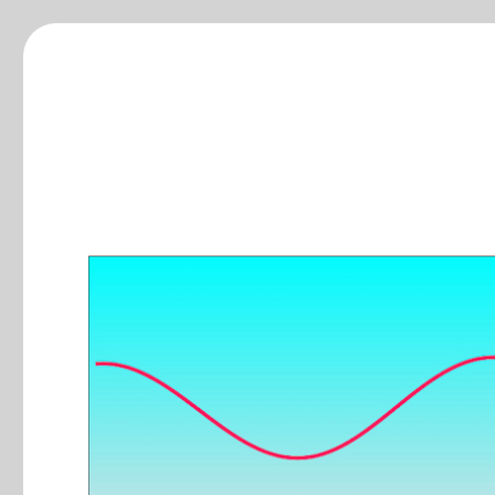
ξ-blog