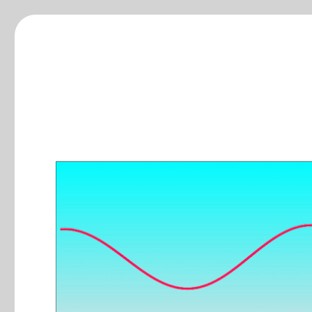
ξ-blog