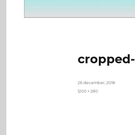
cropped-
Publicerat
26 december, 2018
den
Full
1200 × 280
storlek