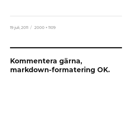
Publicerat
Full
19 juli, 2011
2000 × 1109
den
storlek
Kommentera gärna,
markdown-formatering OK.