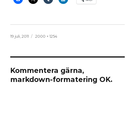
Publicerat
Full
19 juli, 2011
2000 × 1254
den
storlek
Kommentera gärna,
markdown-formatering OK.