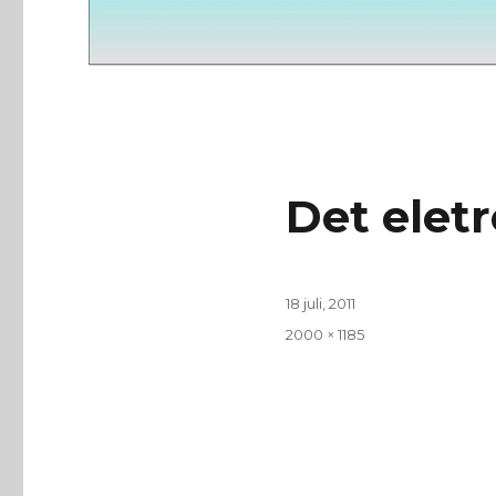
Det elet
Publicerat
18 juli, 2011
den
Full
2000 × 1185
storlek