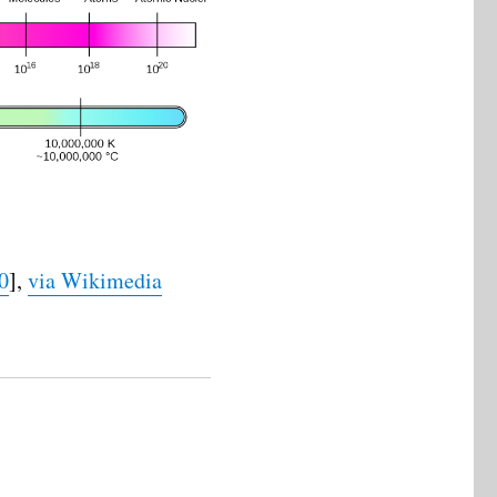
0
],
via Wikimedia