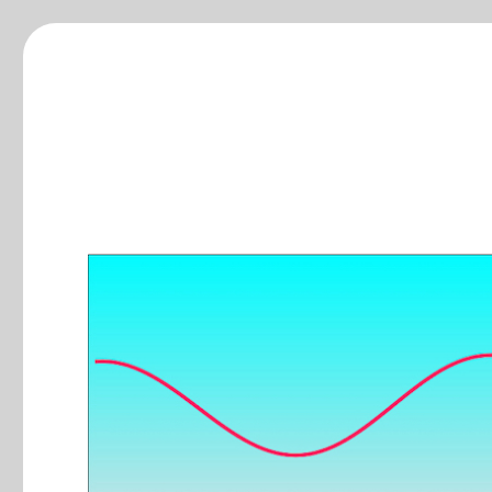
ξ-blog