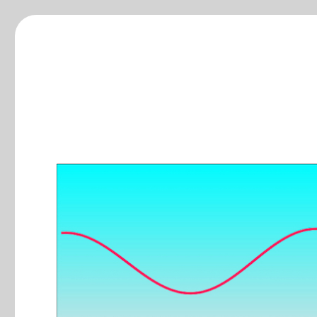
ξ-blog