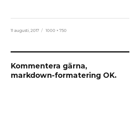
Publicerat
Full
11 augusti, 2017
1000 × 750
den
storlek
Kommentera gärna,
markdown-formatering OK.